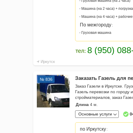
- Грузовая машина (на 2 часа)
- Машина (на 2 часа) + погрузка
- Машина (на 4 часа) + рабочие
По межгороду
:
- Грузовая машина
Иркутск
Заказать Газель для п
№ 836
Заказ Газели в Иркутске. Гру
Газель перевозки по городу и
стройматериалов, заказ Газе
Длина
4 м.
Основные услуги
0
по Иркутску
: