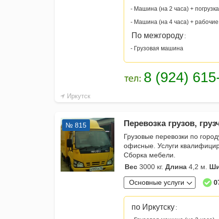
- Машина (на 2 часа) + погрузка
- Машина (на 4 часа) + рабочие
По межгороду
:
- Грузовая машина
Иркутск
Перевозка грузов, груз
№ 815
Грузовые перевозки по город
офисные. Услуги квалифицир
Сборка мебели.
Вес
3000 кг.
Длина
4,2 м.
Ши
Основные услуги
0
по Иркутску
: