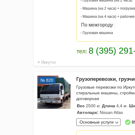
- Грузовая машина (на 2 часа)
- Машина (на 2 часа) + погрузка
- Машина (на 4 часа) + рабочие
По межгороду
:
- Грузовая машина
Иркутск
Грузоперевозки, грузч
№ 820
Грузовые перевозки по Иркут
стиральные машины, стройм
договорная
Вес
2500 кг.
Длина
4,4 м.
Ши
Автопарк:
Nissan Atlas
Основные услуги
0