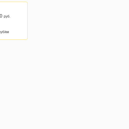
0
руб.
уб/км