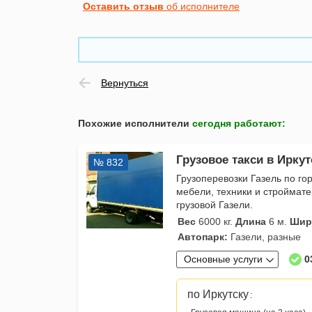
Оставить отзыв
об исполнителе
Вернуться
Похожие исполнители
сегодня работают
:
Грузовое такси в Иркут
№ 832
Грузоперевозки Газель по гор
мебели, техники и строймат
грузовой Газели.
Вес
6000 кг.
Длина
6 м.
Шир
Автопарк:
Газели, разные
Основные услуги
0
по Иркутску
: