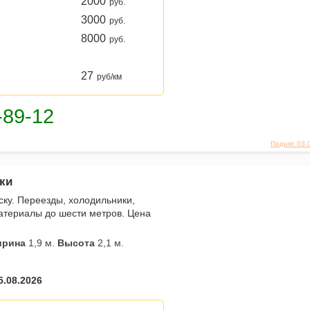
2000
руб.
3000
руб.
8000
руб.
27
руб/км
Поднят 03.
ики
ску. Переезды, холодильники,
атериалы до шести метров. Цена
рина
1,9 м.
Высота
2,1 м.
5.08.2026