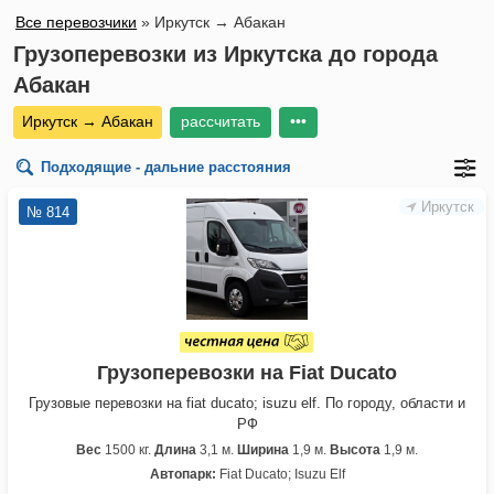
Все перевозчики
»
Иркутск → Абакан
Грузоперевозки из Иркутска до города
Абакан
Иркутск → Абакан
рассчитать
•••
Подходящие - дальние расстояния
Иркутск
№ 814
Грузоперевозки на Fiat Ducato
Грузовые перевозки на fiat ducato; isuzu elf. По городу, области и
РФ
Вес
1500 кг.
Длина
3,1 м.
Ширина
1,9 м.
Высота
1,9 м.
Автопарк:
Fiat Ducato; Isuzu Elf