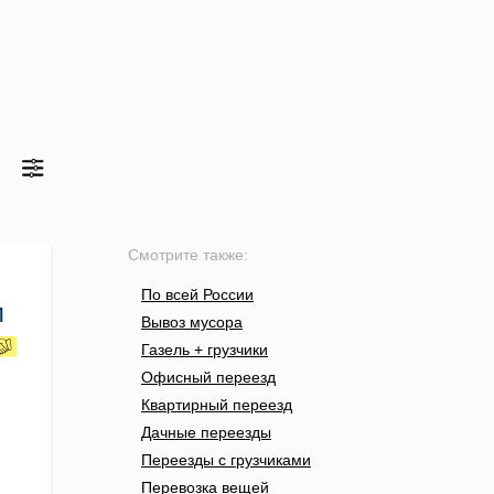
Смотрите также:
По всей России
м
Вывоз мусора
Газель + грузчики
Офисный переезд
Квартирный переезд
Дачные переезды
Переезды с грузчиками
Перевозка вещей