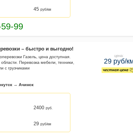
45
руб/км
еревозки – быстро и выгодно!
цена:
зоперевозки Газель, цена доступная.
29 руб/к
 области. Перевозка мебели, техники,
ли с грузчиками
ркутск → Ачинск
2400
руб.
29
руб/км