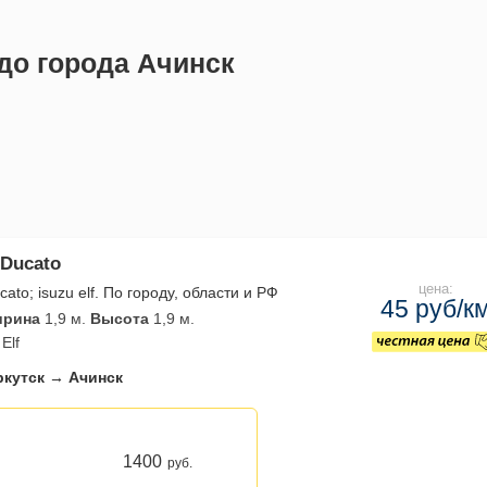
 до города Ачинск
 Ducato
цена:
cato; isuzu elf. По городу, области и РФ
45 руб/к
рина
1,9 м.
Высота
1,9 м.
Elf
ркутск → Ачинск
1400
руб.