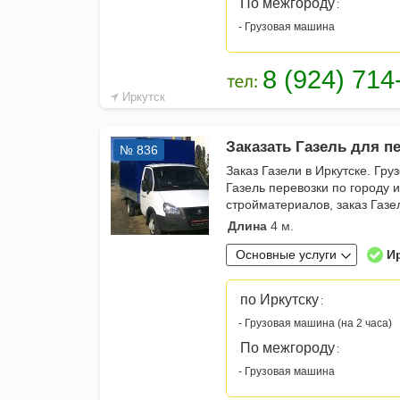
По межгороду
:
- Грузовая машина
Иркутск
Заказать Газель для п
№ 836
Заказ Газели в Иркутске. Гру
Газель перевозки по городу и
стройматериалов, заказ Газе
Длина
4 м.
Основные услуги
И
по Иркутску
:
- Грузовая машина (на 2 часа)
По межгороду
:
- Грузовая машина