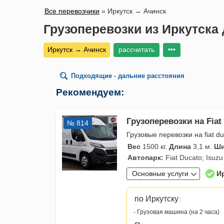
Все перевозчики
»
Иркутск → Ачинск
Грузоперевозки из Иркутска
Иркутск → Ачинск
рассчитать
•••
Подходящие - дальние расстояния
Рекомендуем:
Грузоперевозки на Fiat
№ 814
Грузовые перевозки на fiat du
Вес
1500 кг.
Длина
3,1 м.
Ши
Автопарк:
Fiat Ducato; Isuzu 
Основные услуги
И
по Иркутску
:
- Грузовая машина (на 2 часа)