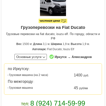
Грузоперевозки на Fiat Ducato
Грузовые перевозки на fiat ducato; isuzu elf. По городу, области и
РФ
Вес
1500 кг.
Длина
3,1 м.
Ширина
1,9 м.
Высота
1,9 м.
Автопарк:
Fiat Ducato; Isuzu Elf
Основные услуги
Иркутск → Александров
по Иркутску
:
1400
- Грузовая машина (на 2 часа)
руб.
По межгороду
:
45
- Грузовая машина
руб/км