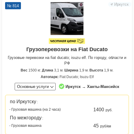
Иркутск
№ 814
Грузоперевозки на Fiat Ducato
Грузовые перевозки на fiat ducato; isuzu elf. По городу, области и
РФ
Вес
1500 кг.
Длина
3,1 м.
Ширина
1,9 м.
Высота
1,9 м.
Автопарк:
Fiat Ducato; Isuzu Elf
Основные услуги
Иркутск → Ханты-Мансийск
по Иркутску
:
1400
- Грузовая машина (на 2 часа)
руб.
По межгороду
:
45
- Грузовая машина
руб/км