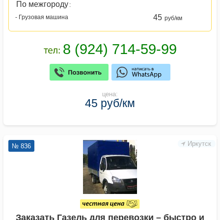
По межгороду
:
45
- Грузовая машина
руб/км
цена:
45 руб/км
Иркутск
№ 836
Заказать Газель для перевозки – быстро и